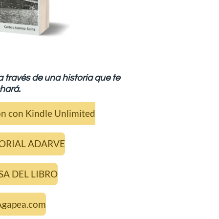
a través de una historia que te
hará.
n con Kindle Unlimited
TORIAL ADARVE
SA DEL LIBRO
Agapea.com